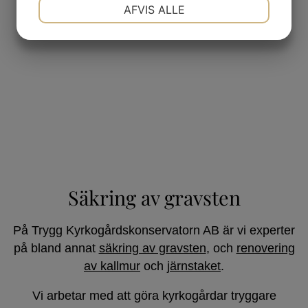
NØDVENDIGE
PRÆFERENCER
AFVIS ALLE
MARKETING
STATISTIK
Säkring av gravsten
På Trygg Kyrkogårdskonservatorn AB är vi experter
på bland annat
säkring av gravsten
, och
renovering
av kallmur
och
järnstaket
.
Vi arbetar med att göra kyrkogårdar tryggare