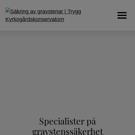
Murar
Gravstenssäkerhet
Entreprenad
Sten & bildhuggeri
Stenkonservering
Specialister på
gravstenssäkerhet
Om oss