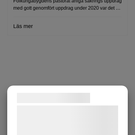
Folkungabygdens pastorat årliga säkrings uppdrag
med gott genomfört uppdrag under 2020 var det …
Läs mer
Samtykke til cookies
Vi og vores samarbejdspartnere bruger
teknologier, herunder cookies, til at
indsamle oplysninger om dig til forskellige