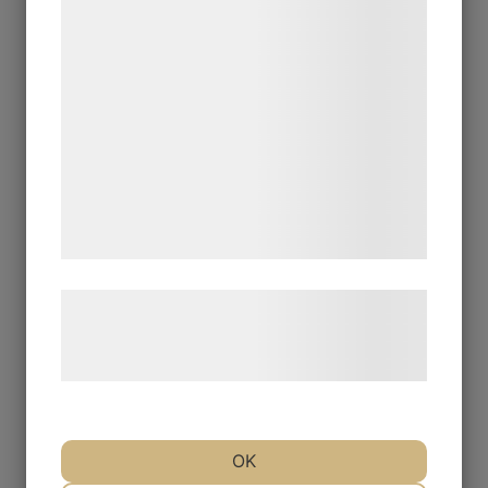
formål, herunder: Tilpasning af annoncering,
bedre brugeroplevelse, funktionalitet,
statistik og marketing. Disse oplysninger
kan blive delt med annoncerings- og
analysepartnere, som kan kombinere dem
med data, du tidligere har givet dem eller
de har indsamlet gennem din brug af deres
tjenester. Ved at klikke på 'OK' giver du
samtykke til disse formål.
Læs mere om vores brug af cookies og
behandling af persondata på vores
hjemmeside.
OK