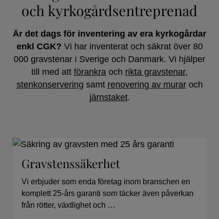
och kyrkogårdsentreprenad
Kontakta oss
Är det dags för inventering av era kyrkogårdar
enkl CGK?
Vi har inventerat och säkrat över 80
Referenser
000 gravstenar i Sverige och Danmark. Vi hjälper
till med att
förankra
och
rikta gravstenar
,
stenkonservering
samt
renovering av murar
och
järnstaket
.
Gravstenssäkerhet
Vi erbjuder som enda företag inom branschen en
komplett 25-års garanti som täcker även påverkan
från rötter, växtlighet och …