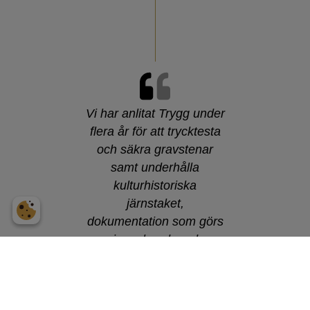
Vi har anlitat Trygg under
flera år för att trycktesta
och säkra gravstenar
samt underhålla
kulturhistoriska
järnstaket,
dokumentation som görs
i samband med
trycktestningen är
detaljerad och
lätthanterbar. Arbetet har