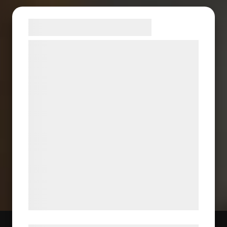
Samtykke til cookies
Vi og vores samarbejdspartnere bruger
teknologier, herunder cookies, til at
indsamle oplysninger om dig til forskellige
formål, herunder: Tilpasning af annoncering,
bedre brugeroplevelse, funktionalitet,
statistik og marketing. Disse oplysninger
kan blive delt med annoncerings- og
analysepartnere, som kan kombinere dem
med data, du tidligere har givet dem eller
de har indsamlet gennem din brug af deres
tjenester. Ved at klikke på 'OK' giver du
samtykke til disse formål.