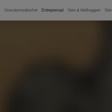
r
Gravstenssäkerhet
Entreprenad
Sten & bildhuggeri
Ste