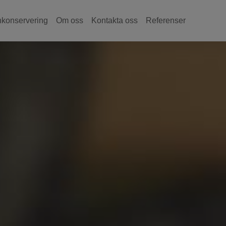
nkonservering
Om oss
Kontakta oss
Referenser