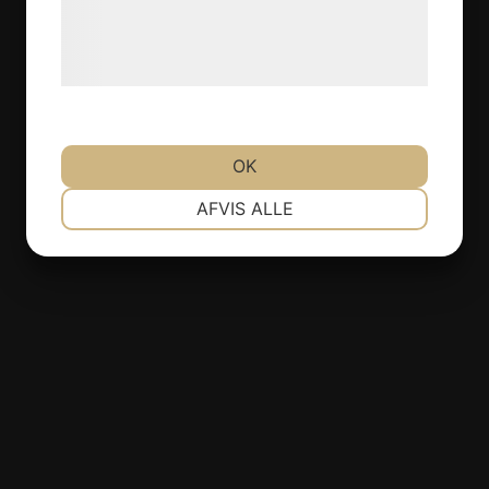
Læs mere om vores brug af cookies og
behandling af persondata på vores
hjemmeside.
OK
NØDVENDIGE
PRÆFERENCER
AFVIS ALLE
MARKETING
STATISTIK