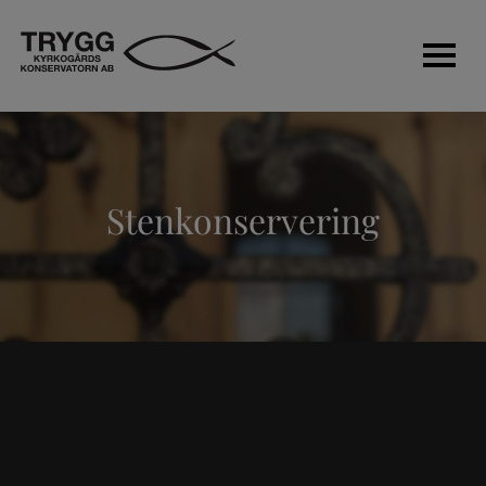
Murar
Stenkonservering
Gravstenssäkerhet
Entreprenad
Sten & bildhuggeri
Stenkonservering
Om oss