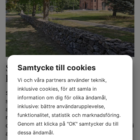
Stenkonservering för
Samtycke till cookies
kulturhistoriska gravstenar
Vi och våra partners använder teknik,
inklusive cookies, för att samla in
Stenkonservering är en avgörande insats för att
information om dig för olika ändamål,
skydda, bevara och återställa gravstenar samt
inklusive: bättre användarupplevelse,
andra kulturhistoriskt värdefulla stenföremål. Med
funktionalitet, statistik och marknadsföring.
rätt metoder kan man förhindra fortsatt nedbrytning
Genom att klicka på "OK" samtycker du till
och ge objekten nytt liv för framtida generationer. Vi
dessa ändamål.
arbetar med alla typer av stenmaterial och