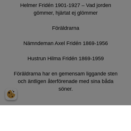
Helmer Fridén 1901-1927 – Vad jorden
gömmer, hjärtat ej glömmer
Föräldrarna
Nämndeman Axel Fridén 1869-1956
Hustrun Hilma Fridén 1869-1959
Föräldrarna har en gemensam liggande sten
och äntligen återförenade med sina båda
söner.
Tyvärr monterades korsen med icke rostfria
dubbar och pga sprängsprängskador från