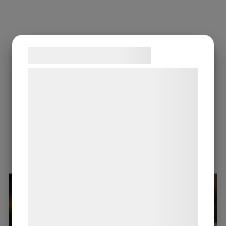
Samtykke til cookies
Vi og vores samarbejdspartnere bruger
teknologier, herunder cookies, til at
indsamle oplysninger om dig til forskellige
formål, herunder: Tilpasning af annoncering,
bedre brugeroplevelse, funktionalitet,
statistik og marketing. Disse oplysninger
kan blive delt med annoncerings- og
analysepartnere, som kan kombinere dem
med data, du tidligere har givet dem eller
de har indsamlet gennem din brug af deres
tjenester. Ved at klikke på 'OK' giver du