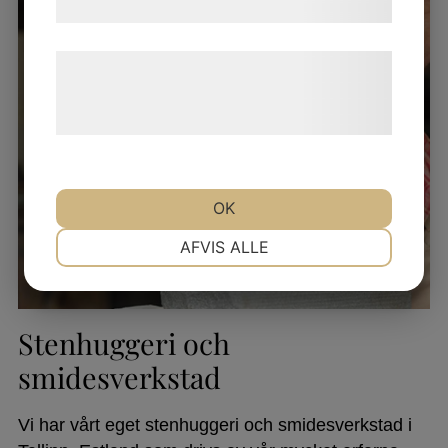
samtykke til disse formål.
Læs mere om vores brug af cookies og
behandling af persondata på vores
hjemmeside.
OK
NØDVENDIGE
PRÆFERENCER
AFVIS ALLE
MARKETING
STATISTIK
Stenhuggeri och
smidesverkstad
Vi har vårt eget stenhuggeri och smidesverkstad i